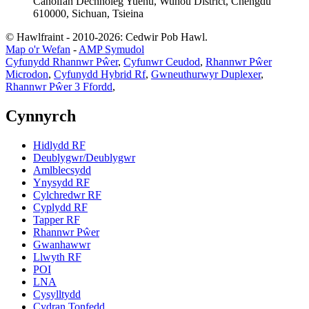
Canolfan Dechnoleg Yuehu, Wuhou District, Chengdu
610000, Sichuan, Tsieina
© Hawlfraint - 2010-2026: Cedwir Pob Hawl.
Map o'r Wefan
-
AMP Symudol
Cyfunydd Rhannwr Pŵer
,
Cyfunwr Ceudod
,
Rhannwr Pŵer
Microdon
,
Cyfunydd Hybrid Rf
,
Gwneuthurwyr Duplexer
,
Rhannwr Pŵer 3 Ffordd
,
Cynnyrch
Hidlydd RF
Deublygwr/Deublygwr
Amlblecsydd
Ynysydd RF
Cylchredwr RF
Cyplydd RF
Tapper RF
Rhannwr Pŵer
Gwanhawwr
Llwyth RF
POI
LNA
Cysylltydd
Cydran Tonfedd