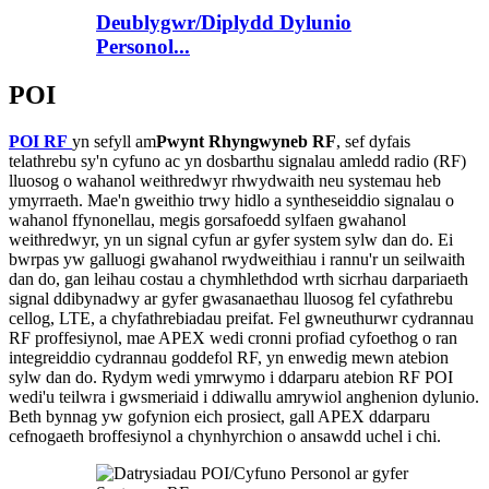
Deublygwr/Diplydd Dylunio
Personol...
POI
POI RF
yn sefyll am
Pwynt Rhyngwyneb RF
, sef dyfais
telathrebu sy'n cyfuno ac yn dosbarthu signalau amledd radio (RF)
lluosog o wahanol weithredwyr rhwydwaith neu systemau heb
ymyrraeth. Mae'n gweithio trwy hidlo a syntheseiddio signalau o
wahanol ffynonellau, megis gorsafoedd sylfaen gwahanol
weithredwyr, yn un signal cyfun ar gyfer system sylw dan do. Ei
bwrpas yw galluogi gwahanol rwydweithiau i rannu'r un seilwaith
dan do, gan leihau costau a chymhlethdod wrth sicrhau darpariaeth
signal ddibynadwy ar gyfer gwasanaethau lluosog fel cyfathrebu
cellog, LTE, a chyfathrebiadau preifat. Fel gwneuthurwr cydrannau
RF proffesiynol, mae APEX wedi cronni profiad cyfoethog o ran
integreiddio cydrannau goddefol RF, yn enwedig mewn atebion
sylw dan do. Rydym wedi ymrwymo i ddarparu atebion RF POI
wedi'u teilwra i gwsmeriaid i ddiwallu amrywiol anghenion dylunio.
Beth bynnag yw gofynion eich prosiect, gall APEX ddarparu
cefnogaeth broffesiynol a chynhyrchion o ansawdd uchel i chi.