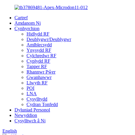
Cartref
Amdanom Ni
Cynhyrchion
Hidlydd RF
Deublygwr/Deublygwr
Amlblecsydd
Ynysydd RF
Cylchredwr RF
Cyplydd RF
Tapper RF
Rhannwr Pŵer
Gwanhawwr
Llwyth RF
POI
LNA
Cysylltydd
Cydran Tonfedd
Dyluniad Personol
Newyddion
Cysylltwch â Ni
English