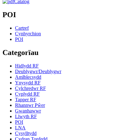
Catalog
POI
Cartref
Cynhyrchion
POI
Categorïau
Hidlydd RF
Deublygwr/Deublygwr
Amlblecsydd
Ynysydd RF
Cylchredwr RF
Cyplydd RF
Tapper RF
Rhannwr Pŵer
Gwanhawwr
Llwyth RF
POI
LNA
Cysylltydd
Cydran Tonfedd