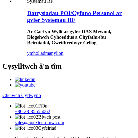
Datrysiadau POI/Cyfuno Personol ar
gyfer Systemau RF
Ar Gael yn Wyllt ar gyfer DAS Mewnol,
Diogelwch Cyhoeddus a Chyfathrebu
Beirniadol, Gweithredwyr Cellog
ymholiad
manylion
Cysylltwch â'n tîm
Cliciwch Cyflwyno
Ffôn:
+86-28-85555062
Blwch post:
sales@apextech-mw.com
Cyfeiriad: