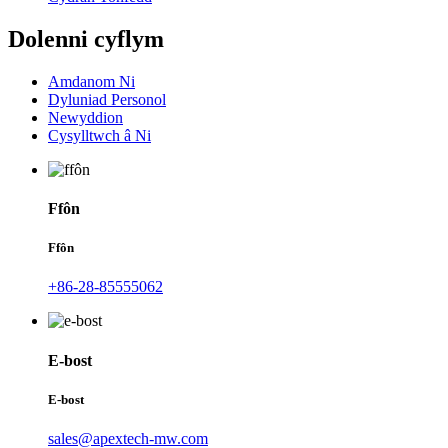
Dolenni cyflym
Amdanom Ni
Dyluniad Personol
Newyddion
Cysylltwch â Ni
Ffôn
Ffôn
+86-28-85555062
E-bost
E-bost
sales@apextech-mw.com