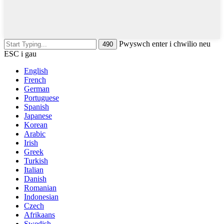
Pwyswch enter i chwilio neu
ESC i gau
English
French
German
Portuguese
Spanish
Japanese
Korean
Arabic
Irish
Greek
Turkish
Italian
Danish
Romanian
Indonesian
Czech
Afrikaans
Swedish