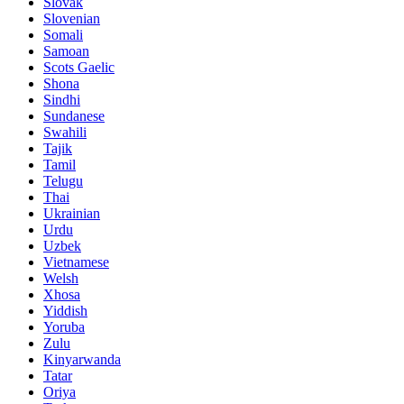
Slovak
Slovenian
Somali
Samoan
Scots Gaelic
Shona
Sindhi
Sundanese
Swahili
Tajik
Tamil
Telugu
Thai
Ukrainian
Urdu
Uzbek
Vietnamese
Welsh
Xhosa
Yiddish
Yoruba
Zulu
Kinyarwanda
Tatar
Oriya