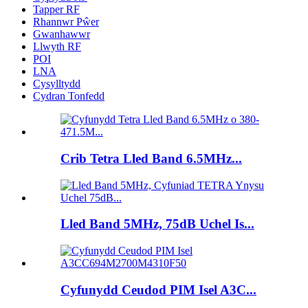
Tapper RF
Rhannwr Pŵer
Gwanhawwr
Llwyth RF
POI
LNA
Cysylltydd
Cydran Tonfedd
Crib Tetra Lled Band 6.5MHz...
Lled Band 5MHz, 75dB Uchel Is...
Cyfunydd Ceudod PIM Isel A3C...