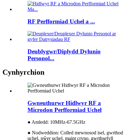
RF Perfformiad Uchel a ...
Deublygwr/Diplydd Dylunio
Personol...
Cynhyrchion
Gwneuthurwr Hidlwyr RF a
Microdon Perfformiad Uchel
● Amledd: 10MHz-67.5GHz
● Nodweddion: Colled mewnosod isel, gwrthod
uchel, pŵer uchel, maint cryno, gwrthsefyll