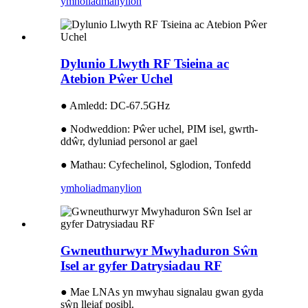
ymholiad
manylion
Dylunio Llwyth RF Tsieina ac
Atebion Pŵer Uchel
● Amledd: DC-67.5GHz
● Nodweddion: Pŵer uchel, PIM isel, gwrth-
ddŵr, dyluniad personol ar gael
● Mathau: Cyfechelinol, Sglodion, Tonfedd
ymholiad
manylion
Gwneuthurwyr Mwyhaduron Sŵn
Isel ar gyfer Datrysiadau RF
● Mae LNAs yn mwyhau signalau gwan gyda
sŵn lleiaf posibl.