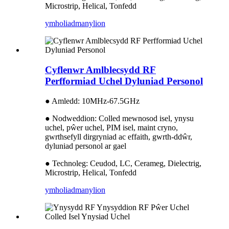
Microstrip, Helical, Tonfedd
ymholiad
manylion
Cyflenwr Amlblecsydd RF
Perfformiad Uchel Dyluniad Personol
● Amledd: 10MHz-67.5GHz
● Nodweddion: Colled mewnosod isel, ynysu
uchel, pŵer uchel, PIM isel, maint cryno,
gwrthsefyll dirgryniad ac effaith, gwrth-ddŵr,
dyluniad personol ar gael
● Technoleg: Ceudod, LC, Cerameg, Dielectrig,
Microstrip, Helical, Tonfedd
ymholiad
manylion