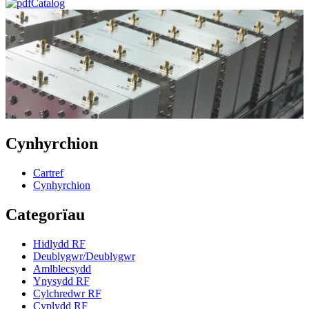
Catalog
Cynhyrchion
Cartref
Cynhyrchion
Categorïau
Hidlydd RF
Deublygwr/Deublygwr
Amlblecsydd
Ynysydd RF
Cylchredwr RF
Cyplydd RF