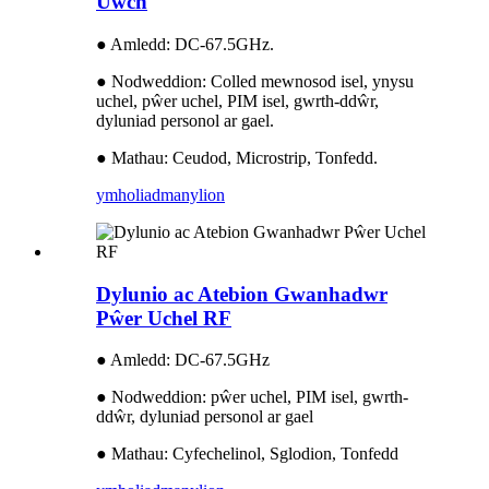
Uwch
● Amledd: DC-67.5GHz.
● Nodweddion: Colled mewnosod isel, ynysu
uchel, pŵer uchel, PIM isel, gwrth-ddŵr,
dyluniad personol ar gael.
● Mathau: Ceudod, Microstrip, Tonfedd.
ymholiad
manylion
Dylunio ac Atebion Gwanhadwr
Pŵer Uchel RF
● Amledd: DC-67.5GHz
● Nodweddion: pŵer uchel, PIM isel, gwrth-
ddŵr, dyluniad personol ar gael
● Mathau: Cyfechelinol, Sglodion, Tonfedd