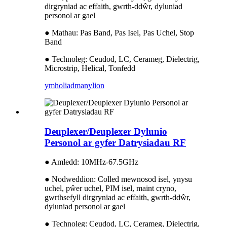
dirgryniad ac effaith, gwrth-ddŵr, dyluniad
personol ar gael
● Mathau: Pas Band, Pas Isel, Pas Uchel, Stop
Band
● Technoleg: Ceudod, LC, Cerameg, Dielectrig,
Microstrip, Helical, Tonfedd
ymholiad
manylion
Deuplexer/Deuplexer Dylunio
Personol ar gyfer Datrysiadau RF
● Amledd: 10MHz-67.5GHz
● Nodweddion: Colled mewnosod isel, ynysu
uchel, pŵer uchel, PIM isel, maint cryno,
gwrthsefyll dirgryniad ac effaith, gwrth-ddŵr,
dyluniad personol ar gael
● Technoleg: Ceudod, LC, Cerameg, Dielectrig,