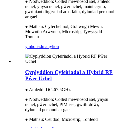
● Nodweddion: Colled mewnosod isel, amledd
uchel, ynysu uchel, pŵer uchel, maint cryno,
gwrthiant dirgryniad ac effaith, dyluniad personol
ar gael
● Mathau: Cyfechelinol, Gollwng i Mewn,
Mowntio Arwyneb, Microstrip, Tywysydd
Tonnau
ymholiad
manylion
Cyplyddion Cyfeiriadol a Hybrid RF
Pŵer Uchel
● Amledd: DC-67.5GHz
● Nodweddion: Colled mewnosod isel, ynysu
uchel, pŵer uchel, PIM isel, gwrth-ddŵr,
dyluniad personol ar gael
● Mathau: Ceudod, Microstrip, Tonfedd