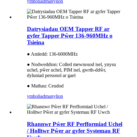
ymholiad
manylion
Datrysiadau OEM Tapper RF ar
gyfer Tapper Pŵer 136-960MHz o
Tsieina
● Amledd: 136-6000MHz
● Nodweddion: Colled mewnosod isel, ynysu
uchel, pŵer uchel, PIM isel, gwrth-ddŵr,
dyluniad personol ar gael
● Mathau: Ceudod
ymholiad
manylion
Rhannwr Pŵer RF Perfformiad Uchel
/ Holltwr Pŵer ar gyfer Systemau RF