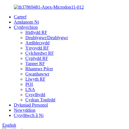
Cartref
Amdanom Ni
Cynhyrchion
Hidlydd RF
Deublygwr/Deublygwr
Amlblecsydd
Ynysydd RF
Cylchredwr RF
Cyplydd RF
Tapper RF
Rhannwr Pŵer
Gwanhawwr
Llwyth RF
POI
LNA
Cysylltydd
Cydran Tonfedd
Dyluniad Personol
Newyddion
Cysylltwch â Ni
English