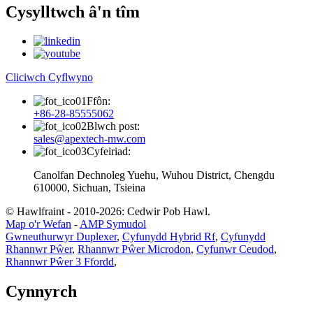
Cysylltwch â'n tîm
Cliciwch Cyflwyno
Ffôn:
+86-28-85555062
Blwch post:
sales@apextech-mw.com
Cyfeiriad:
Canolfan Dechnoleg Yuehu, Wuhou District, Chengdu
610000, Sichuan, Tsieina
© Hawlfraint - 2010-2026: Cedwir Pob Hawl.
Map o'r Wefan
-
AMP Symudol
Gwneuthurwyr Duplexer
,
Cyfunydd Hybrid Rf
,
Cyfunydd
Rhannwr Pŵer
,
Rhannwr Pŵer Microdon
,
Cyfunwr Ceudod
,
Rhannwr Pŵer 3 Ffordd
,
Cynnyrch