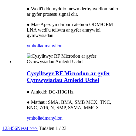
● Wedi'i ddefnyddio mewn derbynyddion radio
ar gyfer prosesu signal clir.
● Mae Apex yn darparu atebion ODM/OEM
LNA wedi'u teilwra ar gyfer amrywiol
gymwysiadau.
ymholiad
manylion
Cysylltwyr RF Microdon ar gyfer
Cymwysiadau Amledd Uchel
● Amledd: DC-110GHz
● Mathau: SMA, BMA, SMB MCX, TNC,
BNC, 7/16, N, SMP, SSMA, MMCX
ymholiad
manylion
1
2
3
4
5
6
Nesaf >
>>
Tudalen 1 / 23