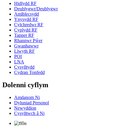
Hidlydd RF
Deublygwr/Deublygwr
Amlblecsydd
Ynysydd RF
Cylchredwr RF
Cyplydd RF
Tapper RF
Rhannwr Pŵer
Gwanhawwr
Llwyth RF
POI
LNA
Cysylltydd
Cydran Tonfedd
Dolenni cyflym
Amdanom Ni
Dyluniad Personol
Newyddion
Cysylltwch â Ni