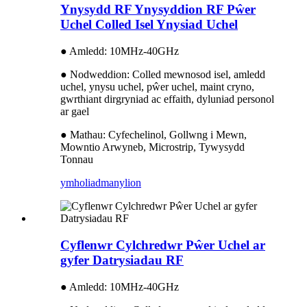
Ynysydd RF Ynysyddion RF Pŵer
Uchel Colled Isel Ynysiad Uchel
● Amledd: 10MHz-40GHz
● Nodweddion: Colled mewnosod isel, amledd
uchel, ynysu uchel, pŵer uchel, maint cryno,
gwrthiant dirgryniad ac effaith, dyluniad personol
ar gael
● Mathau: Cyfechelinol, Gollwng i Mewn,
Mowntio Arwyneb, Microstrip, Tywysydd
Tonnau
ymholiad
manylion
Cyflenwr Cylchredwr Pŵer Uchel ar
gyfer Datrysiadau RF
● Amledd: 10MHz-40GHz