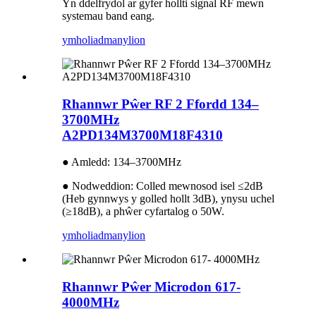
Yn ddelfrydol ar gyfer hollti signal RF mewn
systemau band eang.
ymholiad
manylion
Rhannwr Pŵer RF 2 Ffordd 134–
3700MHz
A2PD134M3700M18F4310
● Amledd: 134–3700MHz
● Nodweddion: Colled mewnosod isel ≤2dB
(Heb gynnwys y golled hollt 3dB), ynysu uchel
(≥18dB), a phŵer cyfartalog o 50W.
ymholiad
manylion
Rhannwr Pŵer Microdon 617-
4000MHz