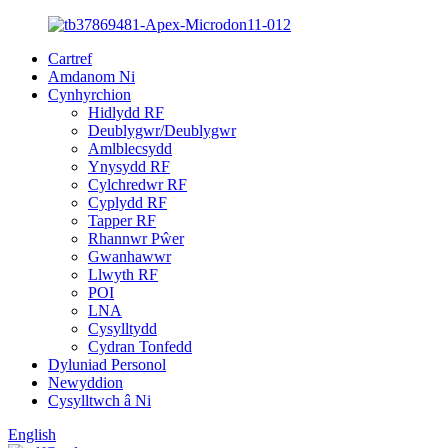
Cartref
Amdanom Ni
Cynhyrchion
Hidlydd RF
Deublygwr/Deublygwr
Amlblecsydd
Ynysydd RF
Cylchredwr RF
Cyplydd RF
Tapper RF
Rhannwr Pŵer
Gwanhawwr
Llwyth RF
POI
LNA
Cysylltydd
Cydran Tonfedd
Dyluniad Personol
Newyddion
Cysylltwch â Ni
English