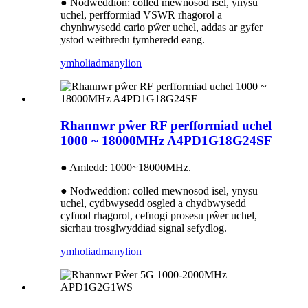
● Nodweddion: colled mewnosod isel, ynysu
uchel, perfformiad VSWR rhagorol a
chynhwysedd cario pŵer uchel, addas ar gyfer
ystod weithredu tymheredd eang.
ymholiad
manylion
Rhannwr pŵer RF perfformiad uchel
1000 ~ 18000MHz A4PD1G18G24SF
● Amledd: 1000~18000MHz.
● Nodweddion: colled mewnosod isel, ynysu
uchel, cydbwysedd osgled a chydbwysedd
cyfnod rhagorol, cefnogi prosesu pŵer uchel,
sicrhau trosglwyddiad signal sefydlog.
ymholiad
manylion