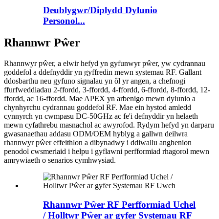
Deublygwr/Diplydd Dylunio
Personol...
Rhannwr Pŵer
Rhannwyr pŵer, a elwir hefyd yn gyfunwyr pŵer, yw cydrannau
goddefol a ddefnyddir yn gyffredin mewn systemau RF. Gallant
ddosbarthu neu gyfuno signalau yn ôl yr angen, a chefnogi
ffurfweddiadau 2-ffordd, 3-ffordd, 4-ffordd, 6-ffordd, 8-ffordd, 12-
ffordd, ac 16-ffordd. Mae APEX yn arbenigo mewn dylunio a
chynhyrchu cydrannau goddefol RF. Mae ein hystod amledd
cynnyrch yn cwmpasu DC-50GHz ac fe'i defnyddir yn helaeth
mewn cyfathrebu masnachol ac awyrofod. Rydym hefyd yn darparu
gwasanaethau addasu ODM/OEM hyblyg a gallwn deilwra
rhannwyr pŵer effeithlon a dibynadwy i ddiwallu anghenion
penodol cwsmeriaid i helpu i gyflawni perfformiad rhagorol mewn
amrywiaeth o senarios cymhwysiad.
Rhannwr Pŵer RF Perfformiad Uchel
/ Holltwr Pŵer ar gyfer Systemau RF