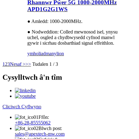
Rhannwr Pŵer 5G 1000-2000MHz
APD1G2G1WS
● Amledd: 1000-2000MHz.
● Nodweddion: Colled mewnosod isel, ynysu
uchel, osgled a chydbwysedd cyfnod manwl
gywir i sicrhau dosbarthiad signal effeithlon.
ymholiad
manylion
1
2
3
Nesaf >
>>
Tudalen 1 / 3
Cysylltwch â'n tîm
Cliciwch Cyflwyno
Ffôn:
+86-28-85555062
Blwch post:
sales@apextech-mw.com