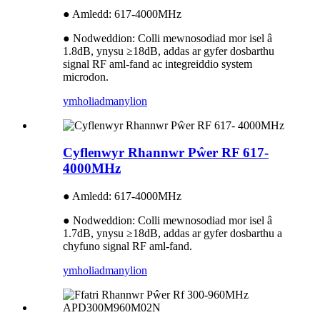
● Amledd: 617-4000MHz
● Nodweddion: Colli mewnosodiad mor isel â
1.8dB, ynysu ≥18dB, addas ar gyfer dosbarthu
signal RF aml-fand ac integreiddio system
microdon.
ymholiad
manylion
Cyflenwyr Rhannwr Pŵer RF 617-
4000MHz
● Amledd: 617-4000MHz
● Nodweddion: Colli mewnosodiad mor isel â
1.7dB, ynysu ≥18dB, addas ar gyfer dosbarthu a
chyfuno signal RF aml-fand.
ymholiad
manylion