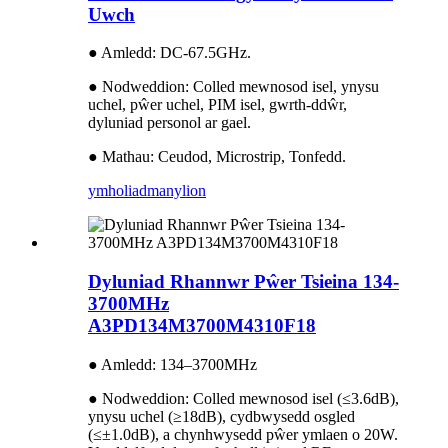
Uwch
● Amledd: DC-67.5GHz.
● Nodweddion: Colled mewnosod isel, ynysu
uchel, pŵer uchel, PIM isel, gwrth-ddŵr,
dyluniad personol ar gael.
● Mathau: Ceudod, Microstrip, Tonfedd.
ymholiad
manylion
Dyluniad Rhannwr Pŵer Tsieina 134-
3700MHz
A3PD134M3700M4310F18
● Amledd: 134–3700MHz
● Nodweddion: Colled mewnosod isel (≤3.6dB),
ynysu uchel (≥18dB), cydbwysedd osgled
(≤±1.0dB), a chynhwysedd pŵer ymlaen o 20W.