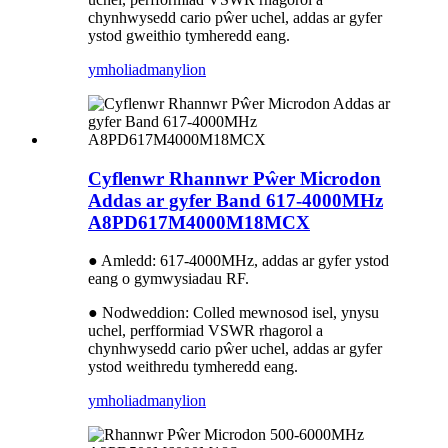
chynhwysedd cario pŵer uchel, addas ar gyfer
ystod gweithio tymheredd eang.
ymholiad
manylion
Cyflenwr Rhannwr Pŵer Microdon
Addas ar gyfer Band 617-4000MHz
A8PD617M4000M18MCX
● Amledd: 617-4000MHz, addas ar gyfer ystod
eang o gymwysiadau RF.
● Nodweddion: Colled mewnosod isel, ynysu
uchel, perfformiad VSWR rhagorol a
chynhwysedd cario pŵer uchel, addas ar gyfer
ystod weithredu tymheredd eang.
ymholiad
manylion