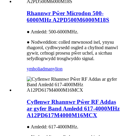
Rhannwr Pŵer Microdon 500-
6000MHz A2PD500M6000M18S
● Amledd: 500-6000MHz.
● Nodweddion: colled mewnosod isel, ynysu
rhagorol, cydbwysedd osgled a chyfnod manwl
gywir, cefnogi prosesu pŵer uchel, a sicrhau
sefydlogrwydd trosglwyddo signal.
ymholiad
manylion
Cyflenwr Rhannwr Pŵer RF Addas
ar gyfer Band Amledd 617-4000MHz
A12PD617M4000M16MCX
● Amledd: 617-4000MHz.