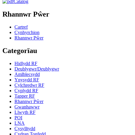
Catalog
Rhannwr Pŵer
Cartref
Cynhyrchion
Rhannwr Pŵer
Categorïau
Hidlydd RF
Deublygwr/Deublygwr
Amlblecsydd
Ynysydd RF
Cylchredwr RF
Cyplydd RF
Tapper RF
Rhannwr Pŵer
Gwanhawwr
Llwyth RF
POI
LNA
Cysylltydd
Cydran Tonfedd