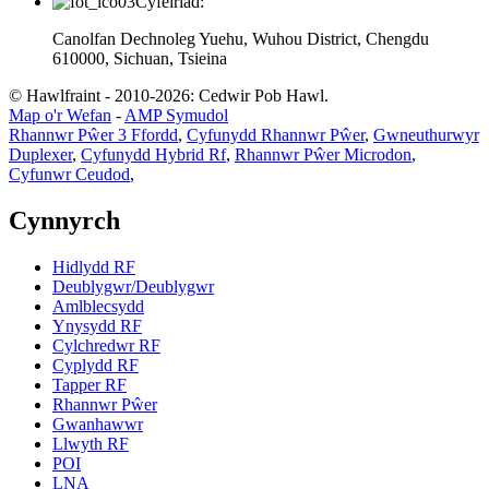
Cyfeiriad:
Canolfan Dechnoleg Yuehu, Wuhou District, Chengdu
610000, Sichuan, Tsieina
© Hawlfraint - 2010-2026: Cedwir Pob Hawl.
Map o'r Wefan
-
AMP Symudol
Rhannwr Pŵer 3 Ffordd
,
Cyfunydd Rhannwr Pŵer
,
Gwneuthurwyr
Duplexer
,
Cyfunydd Hybrid Rf
,
Rhannwr Pŵer Microdon
,
Cyfunwr Ceudod
,
Cynnyrch
Hidlydd RF
Deublygwr/Deublygwr
Amlblecsydd
Ynysydd RF
Cylchredwr RF
Cyplydd RF
Tapper RF
Rhannwr Pŵer
Gwanhawwr
Llwyth RF
POI
LNA