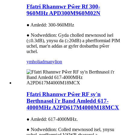
Ffatri Rhannwr Pŵer Rf 300-
960MHz APD300M960M02N
● Amledd: 300-960MHz
● Nodweddion: Gyda cholled mewnosod isel
(≤0.3dB), ynysu da (≥20dB) a pherfformiad PIM
uchel, mae'n addas ar gyfer dosbarthu pŵer
uchel.
ymholiad
manylion
Ffatri Rhannwr Pŵer RF sy'n
Berthnasol i'r Band Amledd 617-
4000MHz A2PD617M4000M18MCX
● Amledd: 617-4000MHz.
● Nodweddion: Colled mewnosod isel, ynysu
uchel, perfformiad VSWR rhagorol a