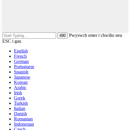
Pwyswch enter i chwilio neu
ESC i gau
English
French
German
Portuguese
Spanish
Japanese
Korean
Arabic
Irish
Greek
Turkish
Italian
Danish
Romanian
Indonesian
Czech