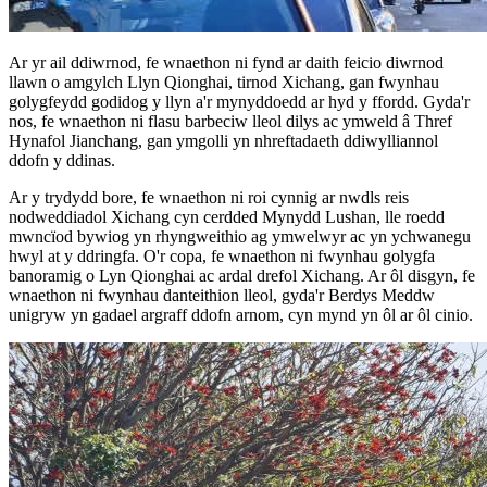
Ar yr ail ddiwrnod, fe wnaethon ni fynd ar daith feicio diwrnod
llawn o amgylch Llyn Qionghai, tirnod Xichang, gan fwynhau
golygfeydd godidog y llyn a'r mynyddoedd ar hyd y ffordd. Gyda'r
nos, fe wnaethon ni flasu barbeciw lleol dilys ac ymweld â Thref
Hynafol Jianchang, gan ymgolli yn nhreftadaeth ddiwylliannol
ddofn y ddinas.
Ar y trydydd bore, fe wnaethon ni roi cynnig ar nwdls reis
nodweddiadol Xichang cyn cerdded Mynydd Lushan, lle roedd
mwncïod bywiog yn rhyngweithio ag ymwelwyr ac yn ychwanegu
hwyl at y ddringfa. O'r copa, fe wnaethon ni fwynhau golygfa
banoramig o Lyn Qionghai ac ardal drefol Xichang. Ar ôl disgyn, fe
wnaethon ni fwynhau danteithion lleol, gyda'r Berdys Meddw
unigryw yn gadael argraff ddofn arnom, cyn mynd yn ôl ar ôl cinio.