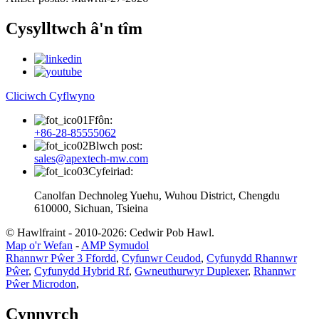
Cysylltwch â'n tîm
Cliciwch Cyflwyno
Ffôn:
+86-28-85555062
Blwch post:
sales@apextech-mw.com
Cyfeiriad:
Canolfan Dechnoleg Yuehu, Wuhou District, Chengdu
610000, Sichuan, Tsieina
© Hawlfraint - 2010-2026: Cedwir Pob Hawl.
Map o'r Wefan
-
AMP Symudol
Rhannwr Pŵer 3 Ffordd
,
Cyfunwr Ceudod
,
Cyfunydd Rhannwr
Pŵer
,
Cyfunydd Hybrid Rf
,
Gwneuthurwyr Duplexer
,
Rhannwr
Pŵer Microdon
,
Cynnyrch