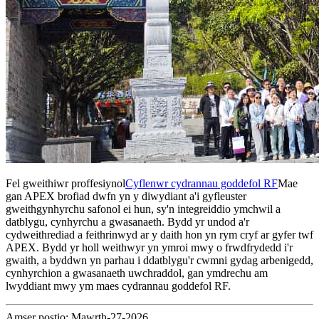
Fel gweithiwr proffesiynol
Cyflenwr cydrannau goddefol RF
Mae
gan APEX brofiad dwfn yn y diwydiant a'i gyfleuster
gweithgynhyrchu safonol ei hun, sy'n integreiddio ymchwil a
datblygu, cynhyrchu a gwasanaeth. Bydd yr undod a'r
cydweithrediad a feithrinwyd ar y daith hon yn rym cryf ar gyfer twf
APEX. Bydd yr holl weithwyr yn ymroi mwy o frwdfrydedd i'r
gwaith, a byddwn yn parhau i ddatblygu'r cwmni gydag arbenigedd,
cynhyrchion a gwasanaeth uwchraddol, gan ymdrechu am
lwyddiant mwy ym maes cydrannau goddefol RF.
Amser postio: Mawrth-27-2026