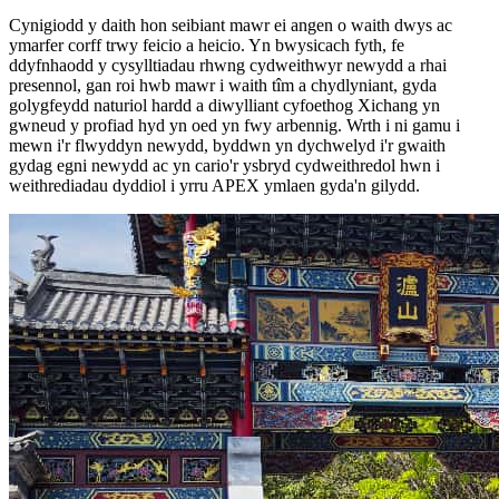
Cynigiodd y daith hon seibiant mawr ei angen o waith dwys ac
ymarfer corff trwy feicio a heicio. Yn bwysicach fyth, fe
ddyfnhaodd y cysylltiadau rhwng cydweithwyr newydd a rhai
presennol, gan roi hwb mawr i waith tîm a chydlyniant, gyda
golygfeydd naturiol hardd a diwylliant cyfoethog Xichang yn
gwneud y profiad hyd yn oed yn fwy arbennig. Wrth i ni gamu i
mewn i'r flwyddyn newydd, byddwn yn dychwelyd i'r gwaith
gydag egni newydd ac yn cario'r ysbryd cydweithredol hwn i
weithrediadau dyddiol i yrru APEX ymlaen gyda'n gilydd.