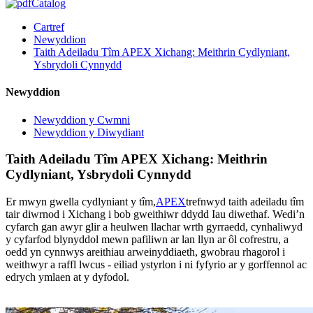
Catalog
Cartref
Newyddion
Taith Adeiladu Tîm APEX Xichang: Meithrin Cydlyniant,
Ysbrydoli Cynnydd
Newyddion
Newyddion y Cwmni
Newyddion y Diwydiant
Taith Adeiladu Tîm APEX Xichang: Meithrin
Cydlyniant, Ysbrydoli Cynnydd
Er mwyn gwella cydlyniant y tîm,
APEX
trefnwyd taith adeiladu tîm
tair diwrnod i Xichang i bob gweithiwr ddydd Iau diwethaf. Wedi’n
cyfarch gan awyr glir a heulwen llachar wrth gyrraedd, cynhaliwyd
y cyfarfod blynyddol mewn pafiliwn ar lan llyn ar ôl cofrestru, a
oedd yn cynnwys areithiau arweinyddiaeth, gwobrau rhagorol i
weithwyr a raffl lwcus - eiliad ystyrlon i ni fyfyrio ar y gorffennol ac
edrych ymlaen at y dyfodol.