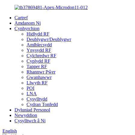
Cartref
Amdanom Ni
Cynhyrchion
Hidlydd RF
Deublygwr/Deublygwr
Amlblecsydd
Ynysydd RF
Cylchredwr RF
Cyplydd RF
Tapper RF
Rhannwr Pŵer
Gwanhawwr
Llwyth RF
POI
LNA
Cysylltydd
Cydran Tonfedd
Dyluniad Personol
Newyddion
Cysylltwch â Ni
English