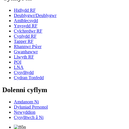
Hidlydd RF
Deublygwr/Deublygwr
Amlblecsydd
Ynysydd RF
Cylchredwr RF
Cyplydd RF
Tapper RF
Rhannwr Pŵer
Gwanhawwr
Llwyth RF
POI
LNA
Cysylltydd
Cydran Tonfedd
Dolenni cyflym
Amdanom Ni
Dyluniad Personol
Newyddion
Cysylltwch â Ni