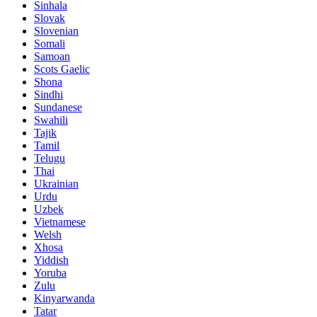
Sinhala
Slovak
Slovenian
Somali
Samoan
Scots Gaelic
Shona
Sindhi
Sundanese
Swahili
Tajik
Tamil
Telugu
Thai
Ukrainian
Urdu
Uzbek
Vietnamese
Welsh
Xhosa
Yiddish
Yoruba
Zulu
Kinyarwanda
Tatar