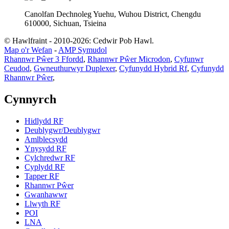
Canolfan Dechnoleg Yuehu, Wuhou District, Chengdu
610000, Sichuan, Tsieina
© Hawlfraint - 2010-2026: Cedwir Pob Hawl.
Map o'r Wefan
-
AMP Symudol
Rhannwr Pŵer 3 Ffordd
,
Rhannwr Pŵer Microdon
,
Cyfunwr
Ceudod
,
Gwneuthurwyr Duplexer
,
Cyfunydd Hybrid Rf
,
Cyfunydd
Rhannwr Pŵer
,
Cynnyrch
Hidlydd RF
Deublygwr/Deublygwr
Amlblecsydd
Ynysydd RF
Cylchredwr RF
Cyplydd RF
Tapper RF
Rhannwr Pŵer
Gwanhawwr
Llwyth RF
POI
LNA