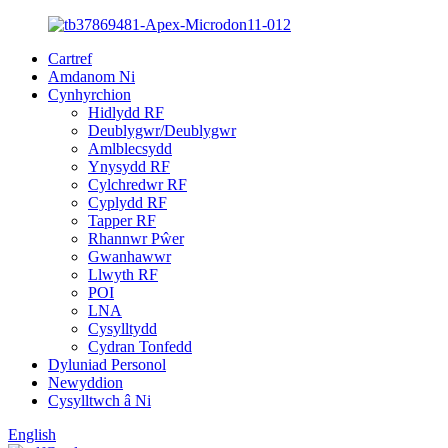
Cartref
Amdanom Ni
Cynhyrchion
Hidlydd RF
Deublygwr/Deublygwr
Amlblecsydd
Ynysydd RF
Cylchredwr RF
Cyplydd RF
Tapper RF
Rhannwr Pŵer
Gwanhawwr
Llwyth RF
POI
LNA
Cysylltydd
Cydran Tonfedd
Dyluniad Personol
Newyddion
Cysylltwch â Ni
English