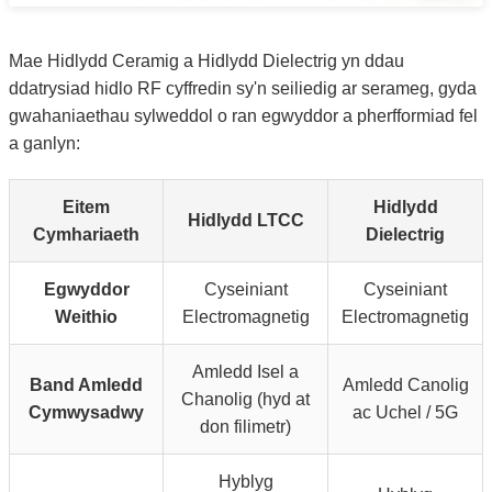
Mae Hidlydd Ceramig a Hidlydd Dielectrig yn ddau
ddatrysiad hidlo RF cyffredin sy'n seiliedig ar serameg, gyda
gwahaniaethau sylweddol o ran egwyddor a pherfformiad fel
a ganlyn:
Eitem
Hidlydd
Hidlydd LTCC
Cymhariaeth
Dielectrig
Egwyddor
Cyseiniant
Cyseiniant
Weithio
Electromagnetig
Electromagnetig
Amledd Isel a
Band Amledd
Amledd Canolig
Chanolig (hyd at
Cymwysadwy
ac Uchel / 5G
don filimetr)
Hyblyg