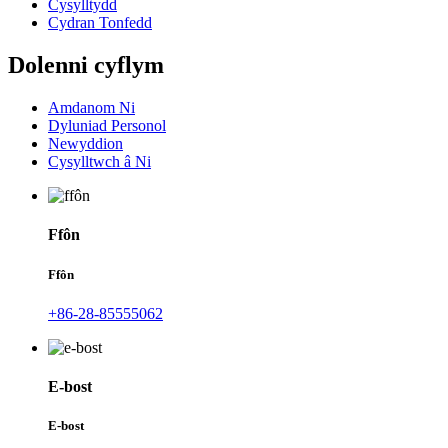
Cysylltydd
Cydran Tonfedd
Dolenni cyflym
Amdanom Ni
Dyluniad Personol
Newyddion
Cysylltwch â Ni
Ffôn
Ffôn
+86-28-85555062
E-bost
E-bost