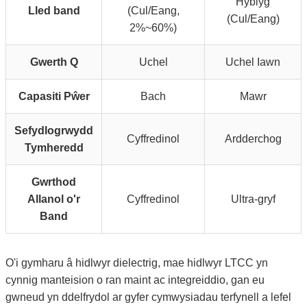
Hyblyg
Lled band
(Cul/Eang,
(Cul/Eang)
2%~60%)
Gwerth Q
Uchel
Uchel Iawn
Capasiti Pŵer
Bach
Mawr
Sefydlogrwydd
Cyffredinol
Ardderchog
Tymheredd
Gwrthod
Allanol o'r
Cyffredinol
Ultra-gryf
Band
O'i gymharu â hidlwyr dielectrig, mae hidlwyr LTCC yn
cynnig manteision o ran maint ac integreiddio, gan eu
gwneud yn ddelfrydol ar gyfer cymwysiadau terfynell a lefel