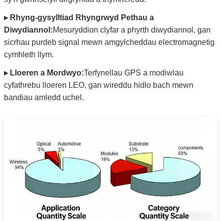
▸ Rhyng-gysylltiad Rhyngrwyd Pethau a
Diwydiannol:
Mesuryddion clyfar a phyrth diwydiannol, gan
sicrhau purdeb signal mewn amgylcheddau electromagnetig
cymhleth llym.
▸ Lloeren a Mordwyo:
Terfynellau GPS a modiwlau
cyfathrebu lloeren LEO, gan wireddu hidlo bach mewn
bandiau amledd uchel.