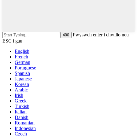
Pwyswch enter i chwilio neu
ESC i gau
English
French
German
Portuguese
Spanish
Japanese
Korean
Arabic
Irish
Greek
Turkish
Italian
Danish
Romanian
Indonesian
Czech