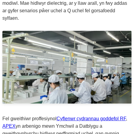
modiwl. Mae hidlwyr dielectrig, ar y llaw arall, yn fwy addas
ar gyfer senarios pŵer uchel a Q uchel fel gorsafoedd
sylfaen.
Fel gweithiwr proffesiynol
Cyflenwr cydrannau goddefol RF
,
APEX
yn arbenigo mewn Ymchwil a Datblygu a
gweithgynhyrchu hidlwyr perfformiad uchel, gan gynnig