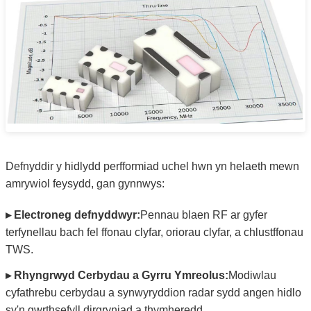
Defnyddir y hidlydd perfformiad uchel hwn yn helaeth mewn
amrywiol feysydd, gan gynnwys:
▸ Electroneg defnyddwyr:
Pennau blaen RF ar gyfer
terfynellau bach fel ffonau clyfar, oriorau clyfar, a chlustffonau
TWS.
▸ Rhyngrwyd Cerbydau a Gyrru Ymreolus:
Modiwlau
cyfathrebu cerbydau a synwyryddion radar sydd angen hidlo
sy'n gwrthsefyll dirgryniad a thymheredd.