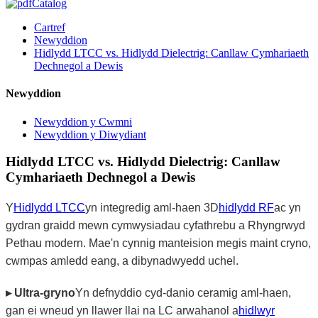
Catalog
Cartref
Newyddion
Hidlydd LTCC vs. Hidlydd Dielectrig: Canllaw Cymhariaeth
Dechnegol a Dewis
Newyddion
Newyddion y Cwmni
Newyddion y Diwydiant
Hidlydd LTCC vs. Hidlydd Dielectrig: Canllaw
Cymhariaeth Dechnegol a Dewis
Y
Hidlydd LTCC
yn integredig aml-haen 3D
hidlydd RF
ac yn
gydran graidd mewn cymwysiadau cyfathrebu a Rhyngrwyd
Pethau modern. Mae'n cynnig manteision megis maint cryno,
cwmpas amledd eang, a dibynadwyedd uchel.
▸ Ultra-gryno
Yn defnyddio cyd-danio ceramig aml-haen,
gan ei wneud yn llawer llai na LC arwahanol a
hidlwyr