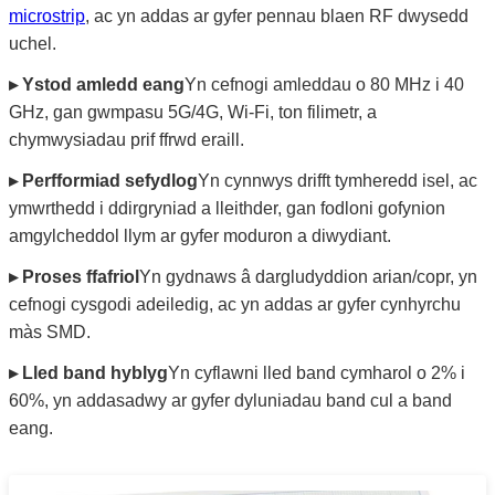
microstrip
, ac yn addas ar gyfer pennau blaen RF dwysedd
uchel.
▸ Ystod amledd eang
Yn cefnogi amleddau o 80 MHz i 40
GHz, gan gwmpasu 5G/4G, Wi-Fi, ton filimetr, a
chymwysiadau prif ffrwd eraill.
▸ Perfformiad sefydlog
Yn cynnwys drifft tymheredd isel, ac
ymwrthedd i ddirgryniad a lleithder, gan fodloni gofynion
amgylcheddol llym ar gyfer moduron a diwydiant.
▸ Proses ffafriol
Yn gydnaws â dargludyddion arian/copr, yn
cefnogi cysgodi adeiledig, ac yn addas ar gyfer cynhyrchu
màs SMD.
▸ Lled band hyblyg
Yn cyflawni lled band cymharol o 2% i
60%, yn addasadwy ar gyfer dyluniadau band cul a band
eang.