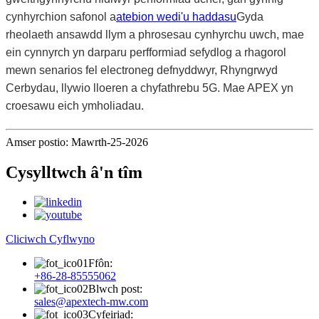
cynhyrchion safonol a
atebion wedi'u haddasu
Gyda
rheolaeth ansawdd llym a phrosesau cynhyrchu uwch, mae
ein cynnyrch yn darparu perfformiad sefydlog a rhagorol
mewn senarios fel electroneg defnyddwyr, Rhyngrwyd
Cerbydau, llywio lloeren a chyfathrebu 5G. Mae APEX yn
croesawu eich ymholiadau.
Amser postio: Mawrth-25-2026
Cysylltwch â'n tîm
Cliciwch Cyflwyno
Ffôn:
+86-28-85555062
Blwch post:
sales@apextech-mw.com
Cyfeiriad: