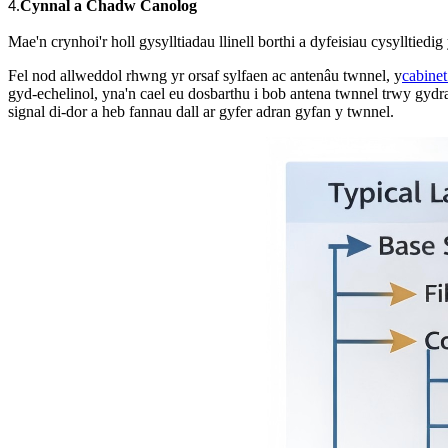
.
Cynnal a Chadw Canolog
4
Mae'n crynhoi'r holl gysylltiadau llinell borthi a dyfeisiau cysyllti
Fel nod allweddol rhwng yr orsaf sylfaen ac antenâu twnnel, y
cabine
gyd-echelinol, yna'n cael eu dosbarthu i bob antena twnnel trwy gyd
signal di-dor a heb fannau dall ar gyfer adran gyfan y twnnel.