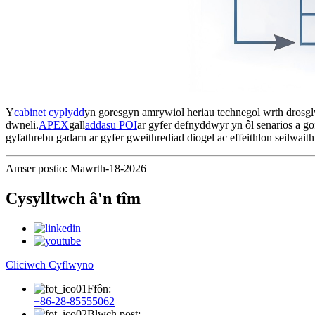
Y
cabinet cyplydd
yn goresgyn amrywiol heriau technegol wrth drosgl
dwneli.
APEX
gall
addasu POI
ar gyfer defnyddwyr yn ôl senarios a g
gyfathrebu gadarn ar gyfer gweithrediad diogel ac effeithlon seilwaith
Amser postio: Mawrth-18-2026
Cysylltwch â'n tîm
Cliciwch Cyflwyno
Ffôn:
+86-28-85555062
Blwch post: