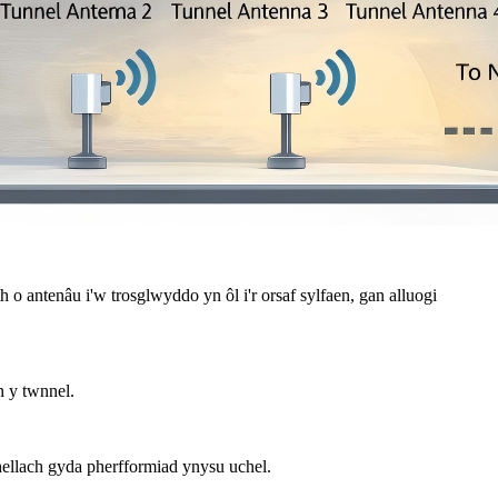
o antenâu i'w trosglwyddo yn ôl i'r orsaf sylfaen, gan alluogi
n y twnnel.
hellach gyda pherfformiad ynysu uchel.