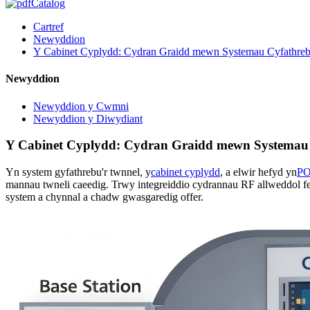
Catalog
Cartref
Newyddion
Y Cabinet Cyplydd: Cydran Graidd mewn Systemau Cyfathre
Newyddion
Newyddion y Cwmni
Newyddion y Diwydiant
Y Cabinet Cyplydd: Cydran Graidd mewn Systemau
Yn system gyfathrebu'r twnnel, y
cabinet cyplydd
, a elwir hefyd yn
PO
mannau twneli caeedig. Trwy integreiddio cydrannau RF allweddol fe
system a chynnal a chadw gwasgaredig offer.