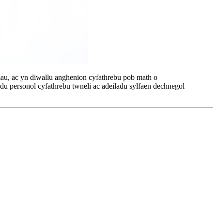
mau, ac yn diwallu anghenion cyfathrebu pob math o
du personol cyfathrebu twneli ac adeiladu sylfaen dechnegol