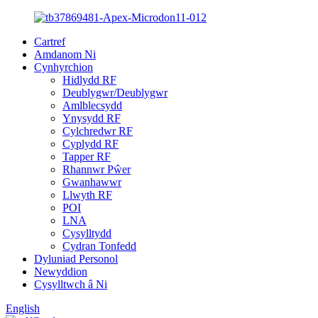
Cartref
Amdanom Ni
Cynhyrchion
Hidlydd RF
Deublygwr/Deublygwr
Amlblecsydd
Ynysydd RF
Cylchredwr RF
Cyplydd RF
Tapper RF
Rhannwr Pŵer
Gwanhawwr
Llwyth RF
POI
LNA
Cysylltydd
Cydran Tonfedd
Dyluniad Personol
Newyddion
Cysylltwch â Ni
English