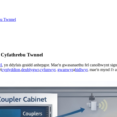
bu Twnnel
 Cyfathrebu Twnnel
I
, yn ddyfais graidd anhepgor. Mae'n gwasanaethu fel canolbwynt sign
l
cyplyddion
,
deublygwr
,
cyfunwyr
,
gwanwyr
a
hidlwyr
, mae'n mynd i'r 