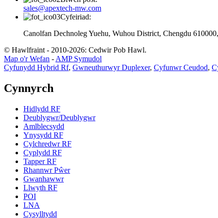
sales@apextech-mw.com
Cyfeiriad:
Canolfan Dechnoleg Yuehu, Wuhou District, Chengdu 610000, 
© Hawlfraint - 2010-2026: Cedwir Pob Hawl.
Map o'r Wefan
-
AMP Symudol
Cyfunydd Hybrid Rf
,
Gwneuthurwyr Duplexer
,
Cyfunwr Ceudod
,
C
Cynnyrch
Hidlydd RF
Deublygwr/Deublygwr
Amlblecsydd
Ynysydd RF
Cylchredwr RF
Cyplydd RF
Tapper RF
Rhannwr Pŵer
Gwanhawwr
Llwyth RF
POI
LNA
Cysylltydd