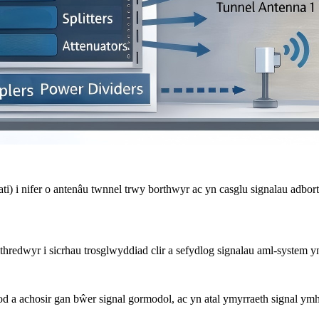
 i nifer o antenâu twnnel trwy borthwyr ac yn casglu signalau adborth 
redwyr i sicrhau trosglwyddiad clir a sefydlog signalau aml-system y
od a achosir gan bŵer signal gormodol, ac yn atal ymyrraeth signal ym