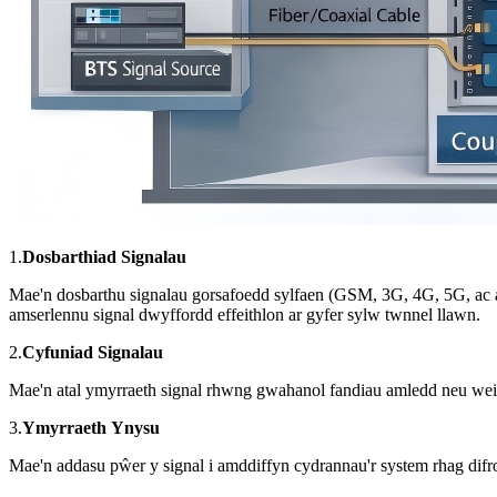
1.
Dosbarthiad Signalau
Mae'n dosbarthu signalau gorsafoedd sylfaen (GSM, 3G, 4G, 5G, ac ati)
amserlennu signal dwyffordd effeithlon ar gyfer sylw twnnel llawn.
2.
Cyfuniad Signalau
Mae'n atal ymyrraeth signal rhwng gwahanol fandiau amledd neu weith
3.
Ymyrraeth
Ynysu
Mae'n addasu pŵer y signal i amddiffyn cydrannau'r system rhag difr