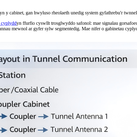
edig yn y cabinet, gan hwyluso rheolaeth unedig system gyfathrebu'r twn
t cyplydd
yn ffurfio cyswllt trosglwyddo safonol: mae signalau gorsafoe
rannau mewnol ar gyfer sylw segmentedig. Mae nifer o gabinetau cyply