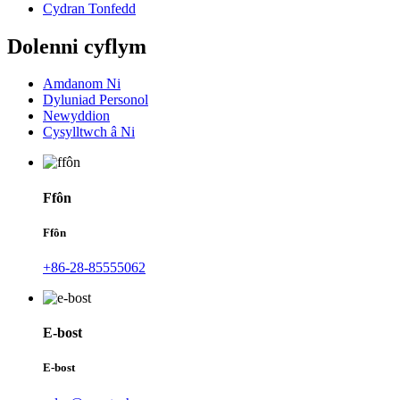
Cydran Tonfedd
Dolenni cyflym
Amdanom Ni
Dyluniad Personol
Newyddion
Cysylltwch â Ni
Ffôn
Ffôn
+86-28-85555062
E-bost
E-bost