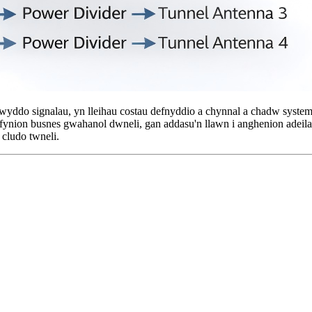
wyddo signalau, yn lleihau costau defnyddio a chynnal a chadw syste
ofynion busnes gwahanol dwneli, gan addasu'n llawn i anghenion adeila
 cludo twneli.