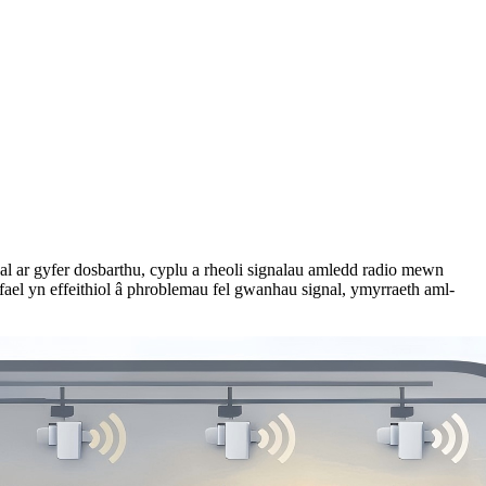
al ar gyfer dosbarthu, cyplu a rheoli signalau amledd radio mewn
afael yn effeithiol â phroblemau fel gwanhau signal, ymyrraeth aml-