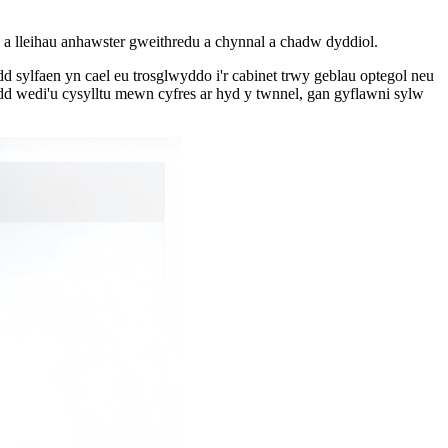
nel a lleihau anhawster gweithredu a chynnal a chadw dyddiol.
dd sylfaen yn cael eu trosglwyddo i'r cabinet trwy geblau optegol neu
dd wedi'u cysylltu mewn cyfres ar hyd y twnnel, gan gyflawni sylw